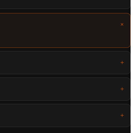
+
+
+
+